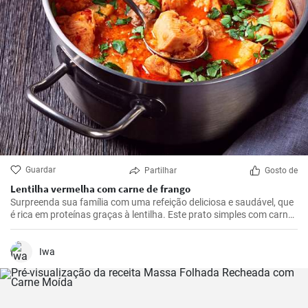
Guardar
Partilhar
Gosto de
Lentilha vermelha com carne de frango
Surpreenda sua família com uma refeição deliciosa e saudável, que
é rica em proteínas graças à lentilha. Este prato simples com carne
de frango, batatas e tomates é a solução ideal para qualquer
almoço ou jantar.
Iwa