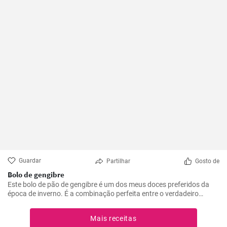
Guardar
Partilhar
Gosto de
Bolo de gengibre
Este bolo de pão de gengibre é um dos meus doces preferidos da
época de inverno. É a combinação perfeita entre o verdadeiro
aroma a pão de gengibre, o sabor picante, a suavidade e o delicioso
creme de queijo cottage que o torna tão especial. Já o fiz várias
Mais receitas
vezes e foi sempre um grande sucesso. Os ingredientes são fáceis