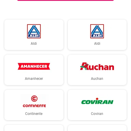
de obter e a preparação não é complicada.
Aldi
Aldi
Amanhecer
Auchan
Continente
Coviran