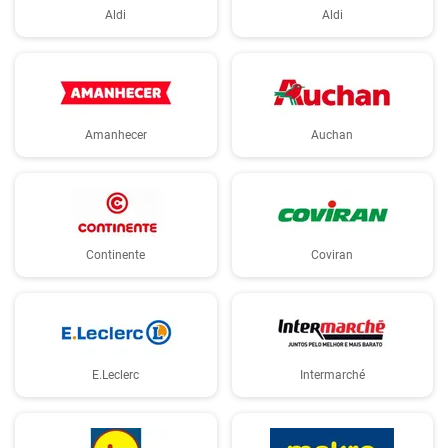
Aldi
Aldi
Amanhecer
Auchan
Continente
Coviran
E.Leclerc
Intermarché