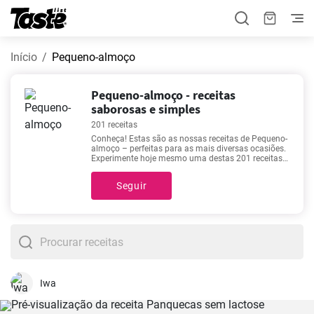
Início
Pequeno-almoço
Pequeno-almoço - receitas
saborosas e simples
201 receitas
Conheça! Estas são as nossas receitas de Pequeno-
almoço – perfeitas para as mais diversas ocasiões.
Experimente hoje mesmo uma destas 201 receitas.
Está com pressa ou gosta de passar mais tempo na
cozinha? O tempo de preparação das seguintes
Seguir
receitas de Pequeno-almoço é de 5 - 360 minutos. O
tempo exato está indicado em cada receita. Se é
difícil escolher entre tantas opções, não deixe de
conhecer as receitas favoritas e as mais populares -
Waffles sem leite
,
Pão de trigo sarraceno
,
Biscoitos
de aveia saudáveis sem açúcar
,
Patê de torresmo
.
Iwa