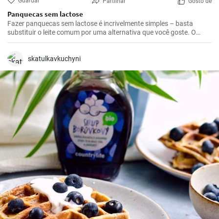
Guardar
Partilhar
Gosto de
Panquecas sem lactose
Fazer panquecas sem lactose é incrivelmente simples – basta
substituir o leite comum por uma alternativa que você goste. O
resultado é muitas vezes mais leve e igualmente fofinho.
skatulkavkuchyni