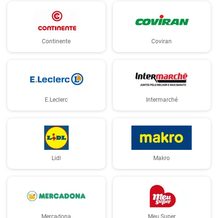
Continente
Coviran
E.Leclerc
Intermarché
Lidl
Makro
Mercadona
Meu Super