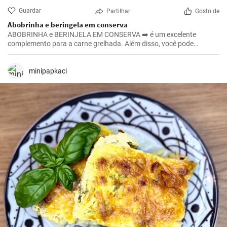
Guardar
Partilhar
Gosto de
Abobrinha e beringela em conserva
ABOBRINHA e BERINJELA EM CONSERVA ➡️ é um excelente
complemento para a carne grelhada. Além disso, você pode
prepará-lo uma semana antes do churrasco, porque fica ainda
melhor depois de um tempo 😉
minipapkaci