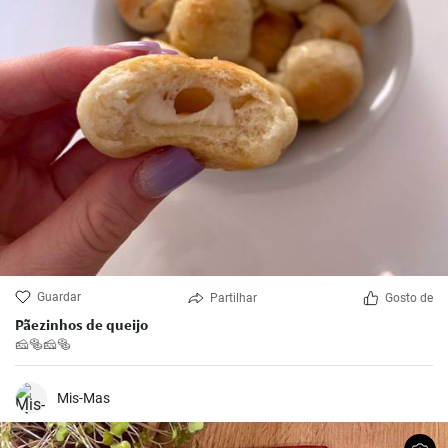
Guardar
Partilhar
Gosto de
Pãezinhos de queijo
🧀🥯🧀🥯
Mis-Mas