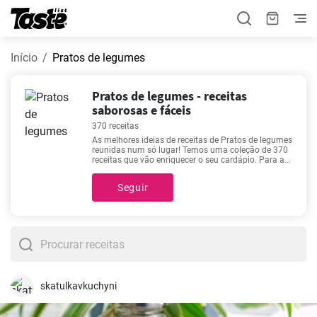
Início
Pratos de legumes
Pratos de legumes - receitas
saborosas e fáceis
370 receitas
As melhores ideias de receitas de Pratos de legumes
reunidas num só lugar! Temos uma coleção de 370
receitas que vão enriquecer o seu cardápio. Para a
preparação de receitas de Pratos de legumes,
reserve 5 - 1440 minutos. Encontra o tempo exato
Seguir
indicado em cada receita individualmente. Além
disso, pode encontrar informação sobre quantas
porções resultarão da quantidade de ingredientes
indicada. Se é difícil escolher entre tantas opções,
não deixe de conhecer as receitas favoritas e as
mais populares -
Waffles sem leite
,
Couve-de-
bruxelas no forno
,
Dahl de Lentilha Indiana
,
Pudim
de Chia com Leite de Coco
.
skatulkavkuchyni