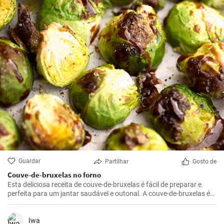
Guardar
Partilhar
Gosto de
Couve-de-bruxelas no forno
Esta deliciosa receita de couve-de-bruxelas é fácil de preparar e
perfeita para um jantar saudável e outonal. A couve-de-bruxelas é
temperada com azeite, sal e pimenta e assada no forno até ficar
crocante e dourada.
Iwa