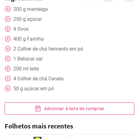
200
g
manteiga
250
g
açúcar
4
Ovos
400
g
Farinha
2
Colher de chá
fermento em pó
1
Beliscar
sal
200
ml
leite
4
Colher de chá
Canela
50
g
açúcar em pó
Adicionar à lista de compras
Folhetos mais recentes