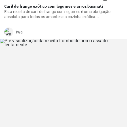
Caril de frango exótico com legumes e arroz basmati
Esta receita de caril de frango com legumes é uma obrigação
absoluta para todos os amantes da cozinha exótica.
Soberbamente arredondados com um subtil picante e sabores
frescos de especiarias picantes, trazem cor e sabor à mesa - um
verdadeiro deleite para o paladar! Como cozinheira apaixonada, já
Iwa
experimentei muitos pratos de caril, mas este caril de frango chama
sempre a atenção dos meus convidados.