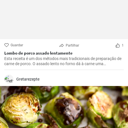
Guardar
Partilhar
1
Lombo de porco assado lentamente
Esta receita é um dos métodos mais tradicionais de preparação de
carne de porco. O assado lento no forno dá à carne uma
oportunidade de se tornar suave e suculenta, enriquecendo-a com
um sabor maravilhoso e picante. A carne é ótima para ser
consumida com molho, purê de batatas ou legumes grelhados. Se
Gretarezepte
você gosta de experimentar com diferentes sabores, adicione
outras especiarias ao tempero da carne de acordo com o seu
gosto.