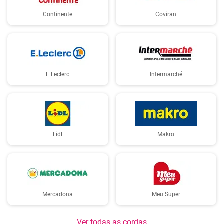
Continente
Coviran
E.Leclerc
Intermarché
Lidl
Makro
Mercadona
Meu Super
Ver todas as cordas