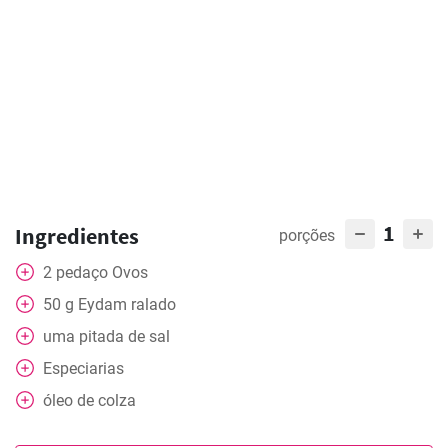
1
Ingredientes
porções
2
pedaço
Ovos
50
g
Eydam ralado
uma pitada de sal
Especiarias
óleo de colza