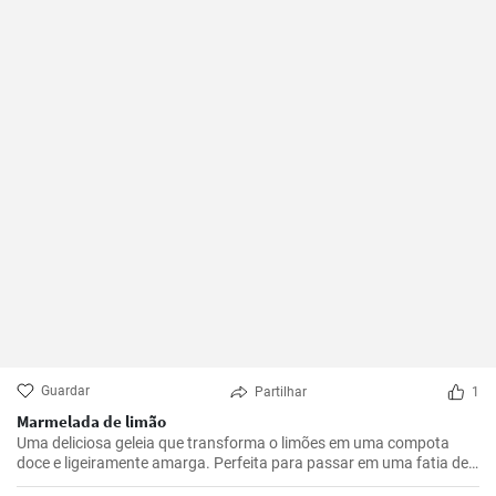
Guardar
Partilhar
1
Marmelada de limão
Uma deliciosa geleia que transforma o limões em uma compota
doce e ligeiramente amarga. Perfeita para passar em uma fatia de
pão torrado ou usar como recheio para sobremesas.