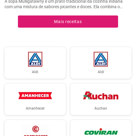
A sopa Mulligatawny é um prato tradicional da cozinha indiana
com uma mistura de sabores picantes e doces. Ela combina o
melhor do Ocidente e do Oriente e também é muito popular em seu
país de origem, a Grã-Bretanha. Esta saborosa sopa de frango com
Mais receitas
lentilhas e maçãs pode ser servida como prato principal.
Aldi
Aldi
Amanhecer
Auchan