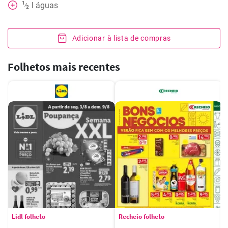
1
l
águas
⁄
2
Adicionar à lista de compras
Folhetos mais recentes
Lidl folheto
Recheio folheto