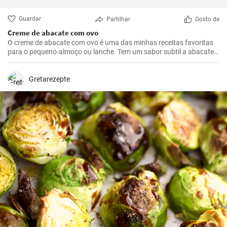
Guardar
Partilhar
Gosto de
Creme de abacate com ovo
O creme de abacate com ovo é uma das minhas receitas favoritas
para o pequeno-almoço ou lanche. Tem um sabor subtil a abacate
que é abrilhantado com sumo de limão e realçado pela adição de
um ovo escalfado.
Gretarezepte