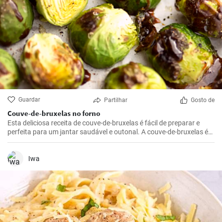
Guardar
Partilhar
Gosto de
Couve-de-bruxelas no forno
Esta deliciosa receita de couve-de-bruxelas é fácil de preparar e
perfeita para um jantar saudável e outonal. A couve-de-bruxelas é
temperada com azeite, sal e pimenta e assada no forno até ficar
crocante e dourada.
Iwa