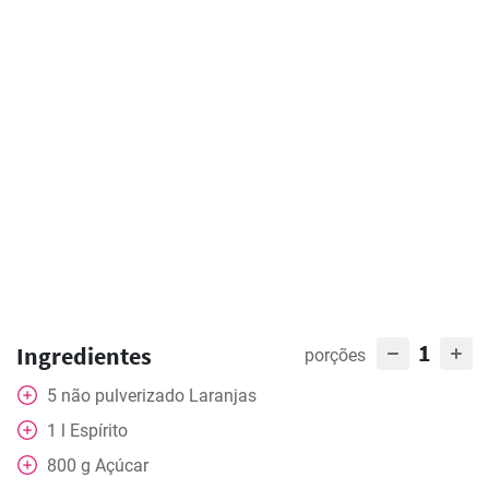
1
Ingredientes
porções
5
não pulverizado
Laranjas
1
l
Espírito
800
g
Açúcar