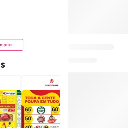
compras
es