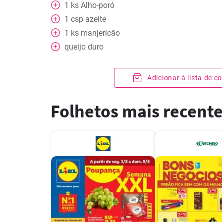
1
ks
Alho-poró
1
csp
azeite
1
ks
manjericão
queijo duro
Adicionar à lista de 
Folhetos mais recent