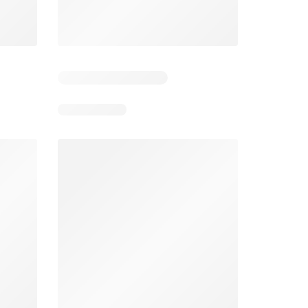
Dias restantes: 3
Dias restantes: 4
Aldi folheto
Makro folheto
026
03/08/2026 - 09/08/2026
04/08/2026 - 10/08/2026