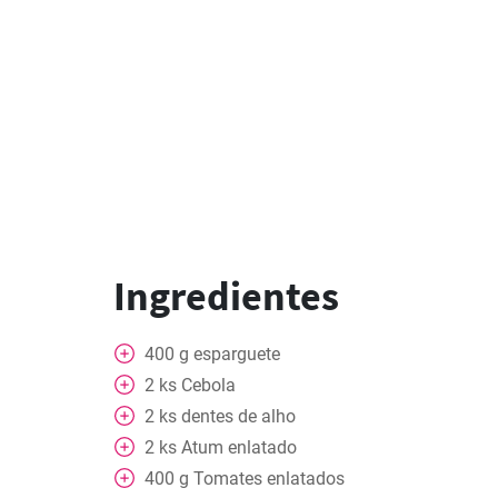
Ingredientes
400
g
esparguete
2
ks
Cebola
2
ks
dentes de alho
2
ks
Atum enlatado
400
g
Tomates enlatados