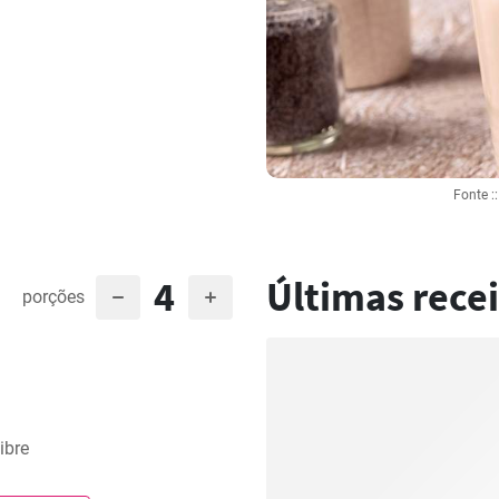
Fonte :
4
Últimas recei
porções
ibre