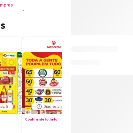
compras
es
tes: 5
Dias restantes: 5
Dias restantes: 5
Continente folheto
Pingo Doce folheto