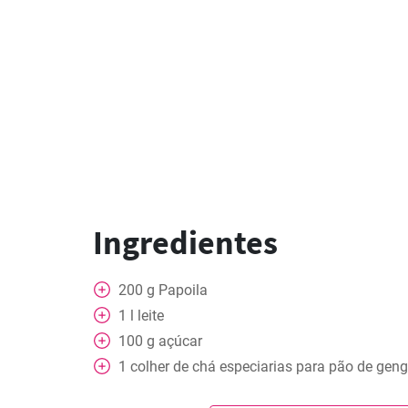
Ingredientes
200
g
Papoila
1
l
leite
100
g
açúcar
1
colher de chá
especiarias para pão de geng