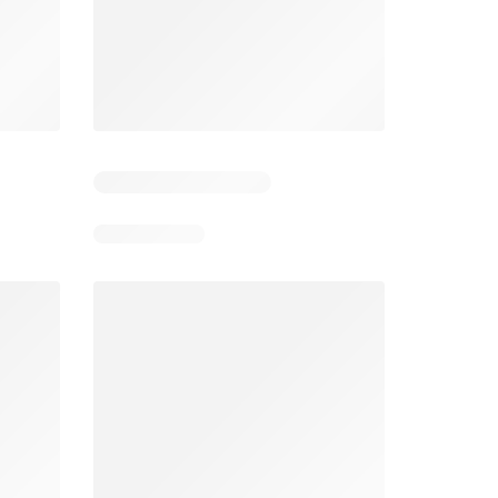
Dias restantes: 4
Dias restantes: 5
Aldi folheto
Makro folheto