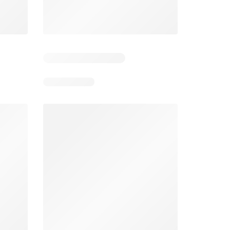
Dias restantes: 2
Dias restantes: 3
Aldi folheto
Makro folheto
026
03/08/2026 - 09/08/2026
04/08/2026 - 10/08/2026