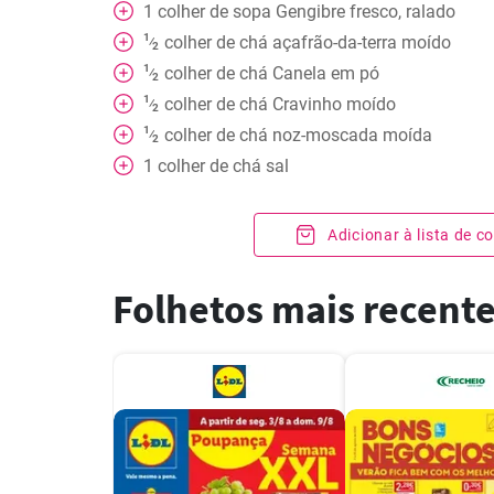
1
colher de sopa
Gengibre fresco, ralado
1
colher de chá
açafrão-da-terra moído
⁄
2
1
colher de chá
Canela em pó
⁄
2
1
colher de chá
Cravinho moído
⁄
2
1
colher de chá
noz-moscada moída
⁄
2
1
colher de chá
sal
Adicionar à lista de 
Folhetos mais recent