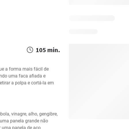
105 min.
 a forma mais fácil de 
ndo uma faca afiada e 
tirar a polpa e cortá-la em 
ola, vinagre, alho, gengibre, 
numa panela grande não 
ar uma panela de aço 