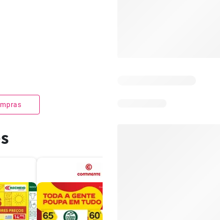
compras
es