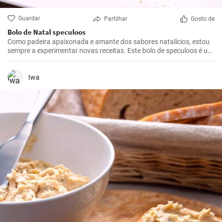
Guardar
Partilhar
Gosto de
Bolo de Natal speculoos
Como padeira apaixonada e amante dos sabores natalícios, estou
sempre a experimentar novas receitas. Este bolo de speculoos é um
destaque absoluto. Combina o sabor clássico das bolachas
speculoos com um recheio cremoso - uma combinação perfeita
para a época de inverno. Não é apenas um favorito da minha
Iwa
família, mas também um presente bem-vindo para os eventos de
Natal.