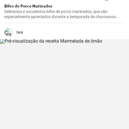
Bifes de Porco Marinados
Deliciosos e suculentos bifes de porco marinados, que são
especialmente apreciados durante a temporada de churrascos.
Estes bifes temperados são melhores se marinados durante a noite,
dando-lhes tempo suficiente para absorver todos os sabores
deliciosos do marinado.
Iwa