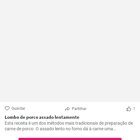
Guardar
Partilhar
1
Lombo de porco assado lentamente
Esta receita é um dos métodos mais tradicionais de preparação de
carne de porco. O assado lento no forno dá à carne uma
oportunidade de se tornar suave e suculenta, enriquecendo-a com