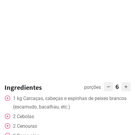
6
Ingredientes
porções
1
kg
Carcaças, cabeças e espinhas de peixes brancos
(escamudo, bacalhau, etc.)
2
Cebolas
2
Cenouras