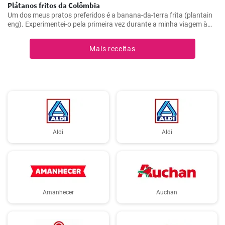
Plátanos fritos da Colômbia
Um dos meus pratos preferidos é a banana-da-terra frita (plantain
eng). Experimentei-o pela primeira vez durante a minha viagem à
Colômbia e achei-o absolutamente delicioso. Agora preparo-o com
muita frequência porque é simples mas incrivelmente saboroso. Os
Mais receitas
plátanos são uma verdadeira delícia quando preparados
corretamente. Aqui partilho os meus melhores truques para obter
plátanos fritos na perfeição.
Aldi
Aldi
Amanhecer
Auchan