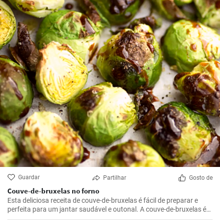
Guardar
Partilhar
Gosto de
Couve-de-bruxelas no forno
Esta deliciosa receita de couve-de-bruxelas é fácil de preparar e
perfeita para um jantar saudável e outonal. A couve-de-bruxelas é
temperada com azeite, sal e pimenta e assada no forno até ficar