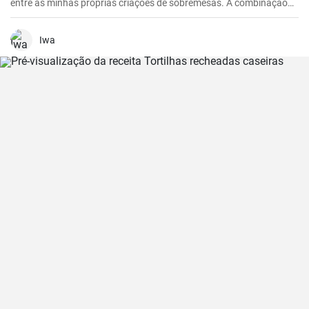
entre as minhas próprias criações de sobremesas. A combinação
de maçãs frescas e azedas, creme de mascarpone doce e cacau
com chocolate é irresistível. É uma reviravolta realmente
interessante e deliciosa no tradicional tiramisu que irá certamente
Iwa
deliciar os seus convidados. Fácil de preparar, esta receita
impressiona não só pelo seu sabor excecional, mas também pelo
seu aspeto único.