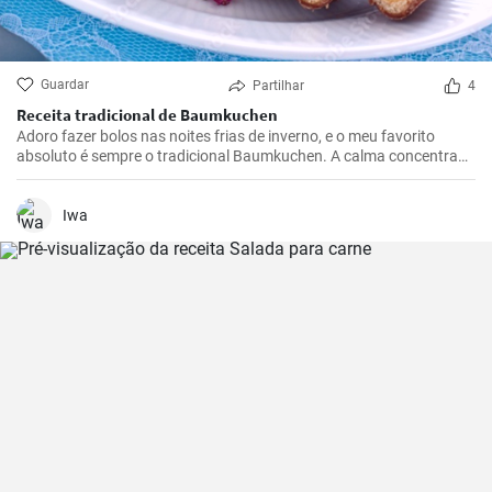
Guardar
Partilhar
4
Receita tradicional de Baumkuchen
Adoro fazer bolos nas noites frias de inverno, e o meu favorito
absoluto é sempre o tradicional Baumkuchen. A calma concentrada
que advém da disposição do bolo em camadas e a adição quase
meditativa de cada camada individual fazem do Baumkuchen um
verdadeiro deleite para todos os sentidos - especialmente quando o
Iwa
comemos, claro.