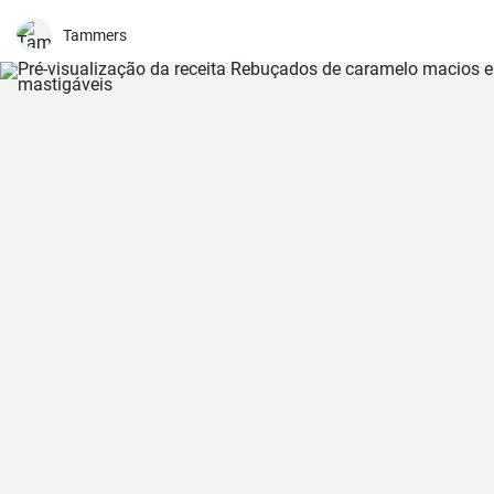
muita frequência porque é simples mas incrivelmente saboroso. Os
plátanos são uma verdadeira delícia quando preparados
Tammers
corretamente. Aqui partilho os meus melhores truques para obter
plátanos fritos na perfeição.