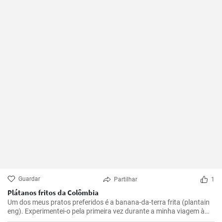
Guardar
Partilhar
1
Plátanos fritos da Colômbia
Um dos meus pratos preferidos é a banana-da-terra frita (plantain
eng). Experimentei-o pela primeira vez durante a minha viagem à
Colômbia e achei-o absolutamente delicioso. Agora preparo-o com