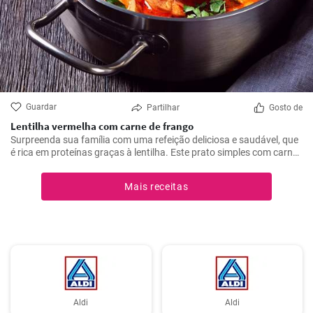
Guardar
Partilhar
Gosto de
Lentilha vermelha com carne de frango
Surpreenda sua família com uma refeição deliciosa e saudável, que
é rica em proteínas graças à lentilha. Este prato simples com carne
de frango, batatas e tomates é a solução ideal para qualquer
almoço ou jantar.
Mais receitas
Aldi
Aldi