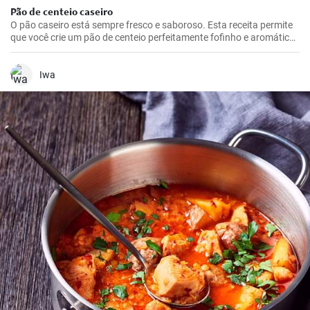
Pão de centeio caseiro
O pão caseiro está sempre fresco e saboroso. Esta receita permite
que você crie um pão de centeio perfeitamente fofinho e aromático
na sua própria cozinha.
Iwa