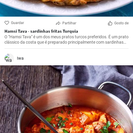
Guardar
Partilhar
Gosto de
Hamsi Tava - sardinhas fritas Turquia
O "Hamsi Tava" é um dos meus pratos turcos preferidos. É um prato
clássico da costa que é preparado principalmente com sardinhas
frescas. Conheci-o pela primeira vez na minha viagem à costa turca
do Mar Negro e fiquei impressionado com a sua simplicidade e
sabor delicioso. As sardinhas são mergulhadas em farinha de milho
Iwa
e fritas até ficarem estaladiças.