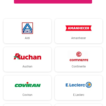
Aldi
Amanhecer
Auchan
Continente
Coviran
E.Leclerc