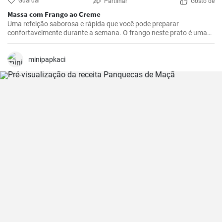
Guardar
Partilhar
Gosto de
Massa com Frango ao Creme
Uma refeição saborosa e rápida que você pode preparar
confortavelmente durante a semana. O frango neste prato é uma
ótima fonte de proteínas e a massa fornece a energia necessária. O
molho cremoso traz um sabor único e forma uma perfeita
combinação com os outros ingredientes.
minipapkaci