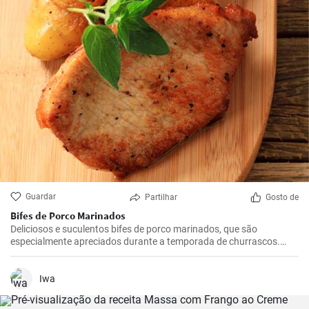
Guardar
Partilhar
Gosto de
Bifes de Porco Marinados
Deliciosos e suculentos bifes de porco marinados, que são
especialmente apreciados durante a temporada de churrascos.
Estes bifes temperados são melhores se marinados durante a noite,
dando-lhes tempo suficiente para absorver todos os sabores
deliciosos do marinado.
Iwa