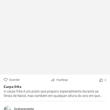
Guardar
Partilhar
2
Carpa frita
A carpa frita é um prato que preparo especialmente durante as
férias de Natal, mas também em qualquer altura do ano em que
queiramos presentear a nossa família com algo realmente especial.
Gretarezepte