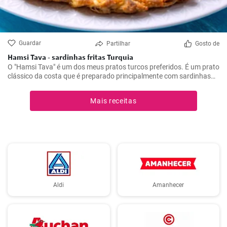
Guardar
Partilhar
Gosto de
Hamsi Tava - sardinhas fritas Turquia
O "Hamsi Tava" é um dos meus pratos turcos preferidos. É um prato
clássico da costa que é preparado principalmente com sardinhas
frescas. Conheci-o pela primeira vez na minha viagem à costa turca
do Mar Negro e fiquei impressionado com a sua simplicidade e
Mais receitas
sabor delicioso. As sardinhas são mergulhadas em farinha de milho
e fritas até ficarem estaladiças.
Aldi
Amanhecer