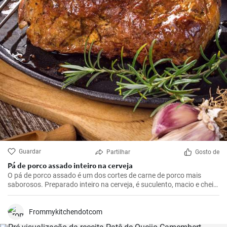
Guardar
Partilhar
Gosto de
Pá de porco assado inteiro na cerveja
O pá de porco assado é um dos cortes de carne de porco mais
saborosos. Preparado inteiro na cerveja, é suculento, macio e cheio
de sabor. Tudo isso envolto em uma bela crosta dourada e marrom,
que se formará com a cerveja.
Frommykitchendotcom