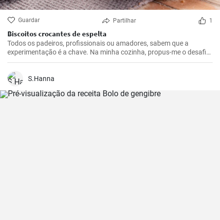
Guardar
Partilhar
1
Biscoitos crocantes de espelta
Todos os padeiros, profissionais ou amadores, sabem que a
experimentação é a chave. Na minha cozinha, propus-me o desafio
de criar um biscoito doce feito de espelta. A minha tentativa
resultou nestes biscoitos de espelta deliciosamente estaladiços,
que caem bem em qualquer ocasião.
S.Hanna