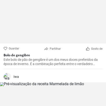
Guardar
Partilhar
Gosto de
Bolo de gengibre
Este bolo de pão de gengibre é um dos meus doces preferidos da
época de inverno. É a combinação perfeita entre o verdadeiro
aroma a pão de gengibre, o sabor picante, a suavidade e o delicioso
creme de queijo cottage que o torna tão especial. Já o fiz várias
vezes e foi sempre um grande sucesso. Os ingredientes são fáceis
Iwa
de obter e a preparação não é complicada.