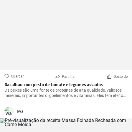
Guardar
Partilhar
Gosto de
Bacalhau com pesto de tomate e legumes assados
Os peixes são uma fonte de proteínas de alta qualidade, valiosos
minerais, importantes oligoelementos e vitaminas. Eles têm efeitos
benéficos no sistema cardiovascular e são recomendados para
consumo pelo menos duas vezes por semana. Deixe-se inspirar por
este nosso almoço rápido.
Iwa