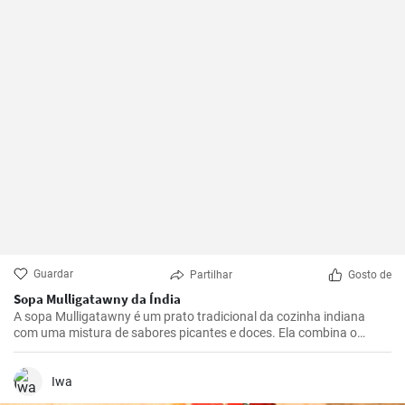
Guardar
Partilhar
Gosto de
Sopa Mulligatawny da Índia
A sopa Mulligatawny é um prato tradicional da cozinha indiana
com uma mistura de sabores picantes e doces. Ela combina o
melhor do Ocidente e do Oriente e também é muito popular em seu
país de origem, a Grã-Bretanha. Esta saborosa sopa de frango com
lentilhas e maçãs pode ser servida como prato principal.
Iwa