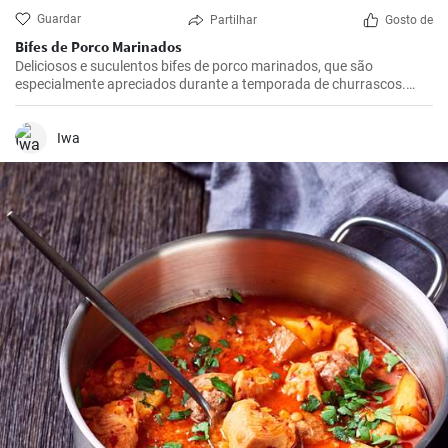
Guardar
Partilhar
Gosto de
Bifes de Porco Marinados
Deliciosos e suculentos bifes de porco marinados, que são
especialmente apreciados durante a temporada de churrascos.
Estes bifes temperados são melhores se marinados durante a noite,
dando-lhes tempo suficiente para absorver todos os sabores
deliciosos do marinado.
Iwa