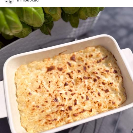
preparação 1: Bom apetite!😉
minipapkaci