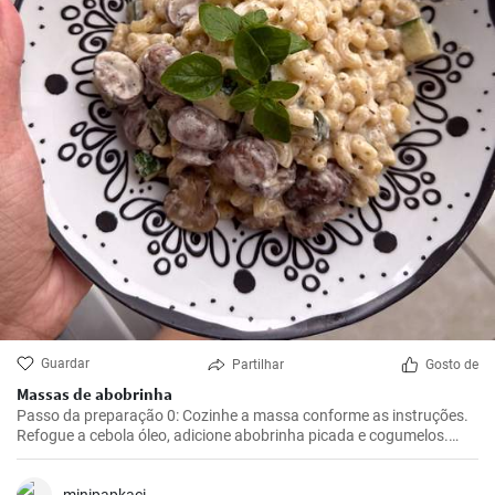
Guardar
Partilhar
Gosto de
Massas de abobrinha
Passo da preparação 0: Cozinhe a massa conforme as instruções.
Refogue a cebola óleo, adicione abobrinha picada e cogumelos.
Tempere, refogue e adicione creme. Adicione o queijo Lučina e deixe
ferver. Adicione a massa cozida e misture. Retire do fogo. Passo da