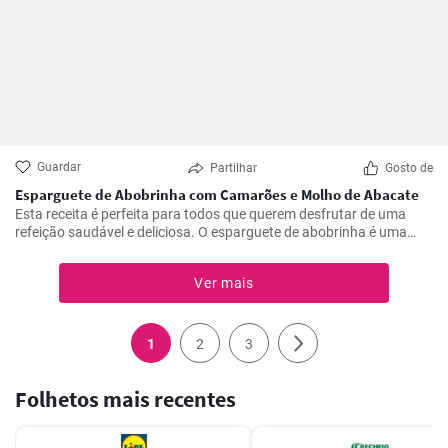
Guardar
Partilhar
Gosto de
Esparguete de Abobrinha com Camarões e Molho de Abacate
Esta receita é perfeita para todos que querem desfrutar de uma
refeição saudável e deliciosa. O esparguete de abobrinha é uma
excelente alternativa à pasta tradicional, enquanto os camarões e o
molho de abacate acrescentam um sabor refrescante e
Ver mais
satisfatório.
1
2
3
Folhetos mais recentes