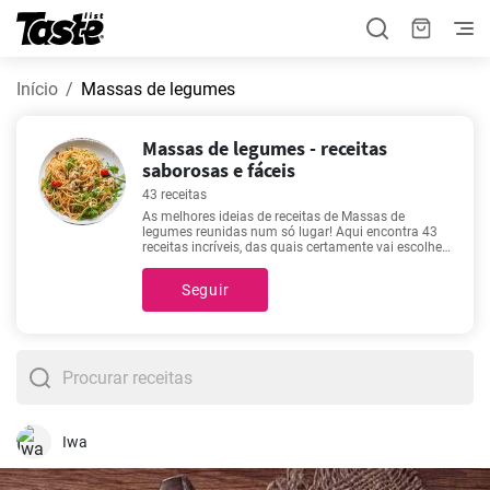
Início
Massas de legumes
Massas de legumes - receitas
saborosas e fáceis
43 receitas
As melhores ideias de receitas de Massas de
legumes reunidas num só lugar! Aqui encontra 43
receitas incríveis, das quais certamente vai escolher
uma. Conseguirá preparar estas receitas, de Massas
de legumes, em 10 - 90 minutos. Em cada receita,
Seguir
além dos ingredientes e do procedimento,
encontrará também o tempo aproximado de
preparação e o número de porções. Quando se fala
numa boa receita, as primeiras que nos vêm à
mente são estas favoritas -
Palitos de massa
folhada de queijo
,
Massa cremosa com cogumelos
e alho
,
Massas de abobrinha
,
Receita de massa
rápida com molho de queijo 30 minutos
. Que tal
experimentá-las também?
Iwa