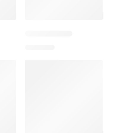
Dias restantes: 3
Dias restantes: 4
Aldi folheto
Makro folheto
026
03/08/2026 - 09/08/2026
04/08/2026 - 10/08/2026