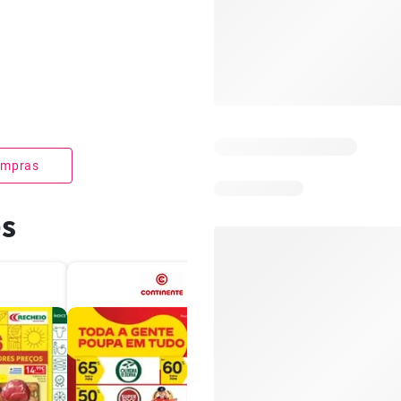
compras
es