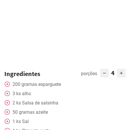
4
Ingredientes
porções
200
gramas
esparguete
3
ks
alho
2
ks
Salsa de salsinha
50
gramas
azeite
1
ks
Sal