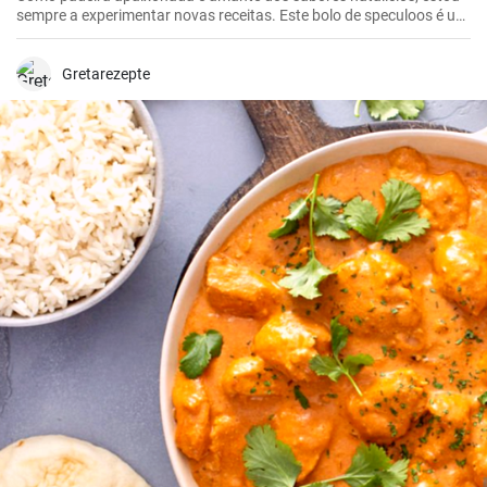
sempre a experimentar novas receitas. Este bolo de speculoos é um
destaque absoluto. Combina o sabor clássico das bolachas
speculoos com um recheio cremoso - uma combinação perfeita
para a época de inverno. Não é apenas um favorito da minha
Gretarezepte
família, mas também um presente bem-vindo para os eventos de
Natal.