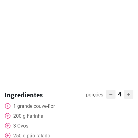
4
Ingredientes
porções
1
grande
couve-flor
200
g
Farinha
3
Ovos
250
g
pão ralado