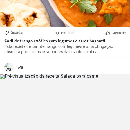
Guardar
Partilhar
Gosto de
Caril de frango exótico com legumes e arroz basmati
Esta receita de caril de frango com legumes é uma obrigação
absoluta para todos os amantes da cozinha exótica.
Soberbamente arredondados com um subtil picante e sabores
frescos de especiarias picantes, trazem cor e sabor à mesa - um
verdadeiro deleite para o paladar! Como cozinheira apaixonada, já
Iwa
experimentei muitos pratos de caril, mas este caril de frango chama
sempre a atenção dos meus convidados.