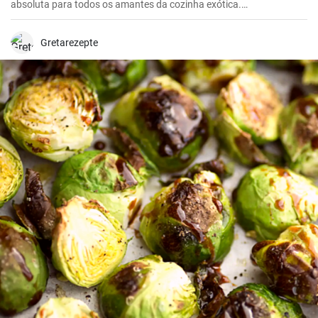
absoluta para todos os amantes da cozinha exótica.
Soberbamente arredondados com um subtil picante e sabores
frescos de especiarias picantes, trazem cor e sabor à mesa - um
verdadeiro deleite para o paladar! Como cozinheira apaixonada, já
Gretarezepte
experimentei muitos pratos de caril, mas este caril de frango chama
sempre a atenção dos meus convidados.