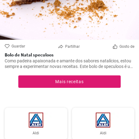
Guardar
Partilhar
Gosto de
Bolo de Natal speculoos
Como padeira apaixonada e amante dos sabores natalícios, estou
sempre a experimentar novas receitas. Este bolo de speculoos é um
destaque absoluto. Combina o sabor clássico das bolachas
speculoos com um recheio cremoso - uma combinação perfeita
Mais receitas
para a época de inverno. Não é apenas um favorito da minha
família, mas também um presente bem-vindo para os eventos de
Natal.
Aldi
Aldi