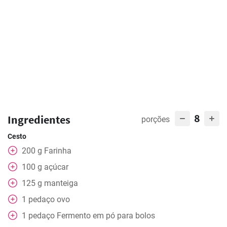
8
Ingredientes
porções
Cesto
200
g
Farinha
100
g
açúcar
125
g
manteiga
1
pedaço
ovo
1
pedaço
Fermento em pó para bolos