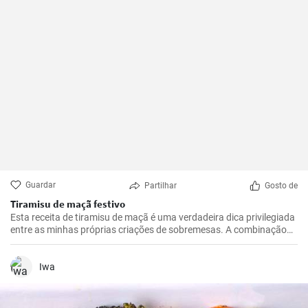
Guardar
Partilhar
Gosto de
Tiramisu de maçã festivo
Esta receita de tiramisu de maçã é uma verdadeira dica privilegiada
entre as minhas próprias criações de sobremesas. A combinação
de maçãs frescas e azedas, creme de mascarpone doce e cacau
com chocolate é irresistível. É uma reviravolta realmente
interessante e deliciosa no tradicional tiramisu que irá certamente
Iwa
deliciar os seus convidados. Fácil de preparar, esta receita
impressiona não só pelo seu sabor excecional, mas também pelo
seu aspeto único.