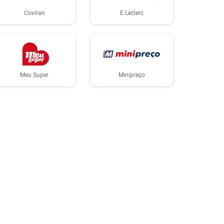
Coviran
E.Leclerc
Meu Super
Minipreço