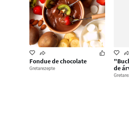
Fondue de chocolate
"Buch
de ár
Gretarezepte
Gretare