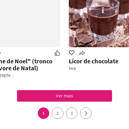
e de Noel" (tronco
Licor de chocolate
vore de Natal)
Iwa
zepte
Ver mais
1
2
3