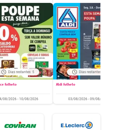
Dias restantes: 5
Dias restantes: 4
ce folheto
Aldi folheto
M
4/08/2026 - 10/08/2026
03/08/2026 - 09/08/2026