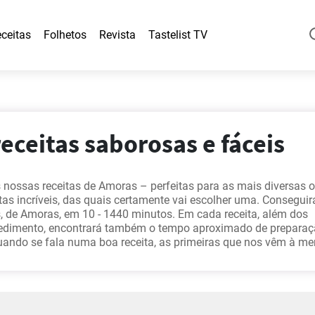
ceitas
Folhetos
Revista
Tastelist TV
eceitas saborosas e fáceis
 nossas receitas de Amoras – perfeitas para as mais diversas o
tas incríveis, das quais certamente vai escolher uma. Conseguir
s, de Amoras, em 10 - 1440 minutos. Em cada receita, além dos
cedimento, encontrará também o tempo aproximado de preparaç
ando se fala numa boa receita, as primeiras que nos vêm à me
tura de chocolate para bombons
,
Licor caseiro de bagas de sab
 com mascarpone
,
Como fazer Bolo de Lama de Chocolate
. Que 
bém?