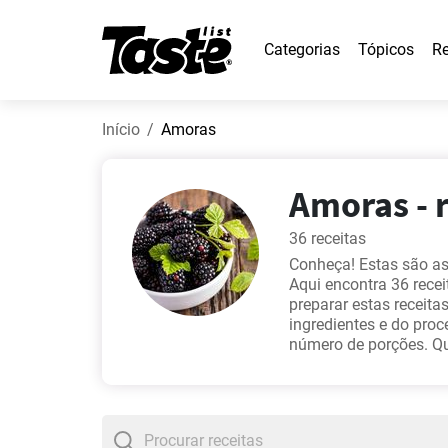
Categorias
Tópicos
Re
Início
Amoras
Amoras - r
36 receitas
Conheça! Estas são as
Aqui encontra 36 recei
preparar estas receita
ingredientes e do pro
número de porções. Qu
estas favoritas -
Cober
Recheio de chocolate
experimentá-las tam