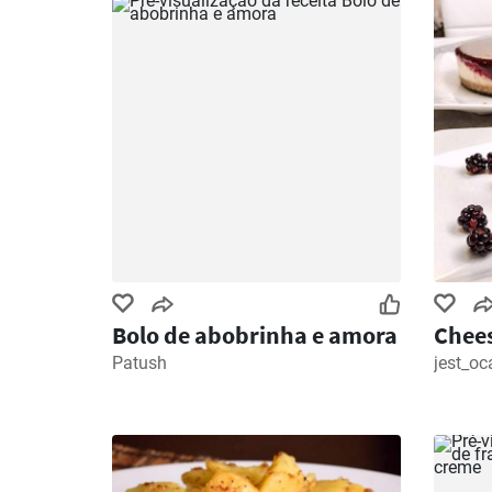
Bolo de abobrinha e amora
Chees
Patush
jest_oc