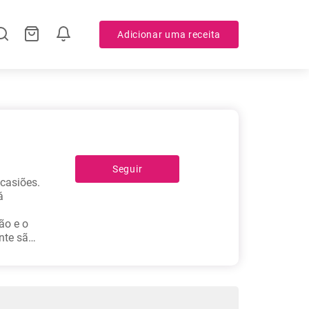
Adicionar uma receita
Seguir
casiões.
á
ão e o
nte são
ugueiro
,
tal