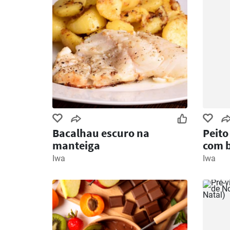
Bacalhau escuro na
Peito
manteiga
com b
Iwa
Iwa