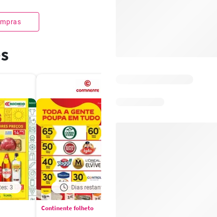
compras
es
tes: 3
Dias restantes: 3
Dias restantes: 3
Continente folheto
Pingo Doce folheto