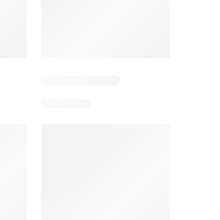
Dias restantes: 2
Dias restantes: 3
Aldi folheto
Makro folheto