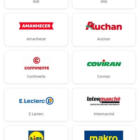
Aldi
Aldi
Amanhecer
Auchan
Continente
Coviran
E.Leclerc
Intermarché