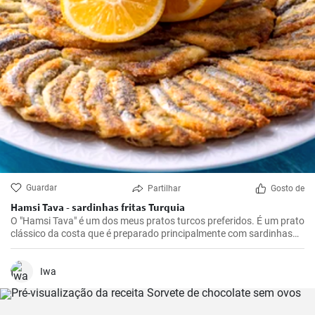
Guardar
Partilhar
Gosto de
Hamsi Tava - sardinhas fritas Turquia
O "Hamsi Tava" é um dos meus pratos turcos preferidos. É um prato
clássico da costa que é preparado principalmente com sardinhas
frescas. Conheci-o pela primeira vez na minha viagem à costa turca
do Mar Negro e fiquei impressionado com a sua simplicidade e
sabor delicioso. As sardinhas são mergulhadas em farinha de milho
Iwa
e fritas até ficarem estaladiças.