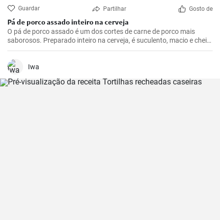
Guardar
Partilhar
Gosto de
Pá de porco assado inteiro na cerveja
O pá de porco assado é um dos cortes de carne de porco mais
saborosos. Preparado inteiro na cerveja, é suculento, macio e cheio
de sabor. Tudo isso envolto em uma bela crosta dourada e marrom,
que se formará com a cerveja.
Iwa