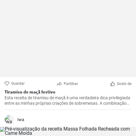
Guardar
Partilhar
Gosto de
Tiramisu de maçã festivo
Esta receita de tiramisu de maçã é uma verdadeira dica privilegiada
entre as minhas próprias criações de sobremesas. A combinação
de maçãs frescas e azedas, creme de mascarpone doce e cacau
com chocolate é irresistível. É uma reviravolta realmente
interessante e deliciosa no tradicional tiramisu que irá certamente
Iwa
deliciar os seus convidados. Fácil de preparar, esta receita
impressiona não só pelo seu sabor excecional, mas também pelo