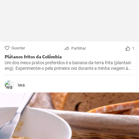
Guardar
Partilhar
1
Plátanos fritos da Colômbia
Um dos meus pratos preferidos é a banana-da-terra frita (plantain
eng). Experimentei-o pela primeira vez durante a minha viagem à
Colômbia e achei-o absolutamente delicioso. Agora preparo-o com
muita frequência porque é simples mas incrivelmente saboroso. Os
plátanos são uma verdadeira delícia quando preparados
Iwa
corretamente. Aqui partilho os meus melhores truques para obter
plátanos fritos na perfeição.