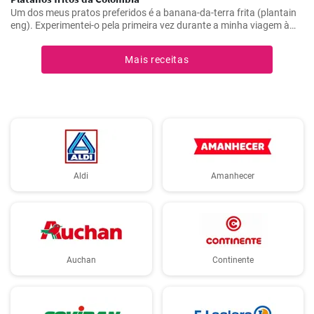
Um dos meus pratos preferidos é a banana-da-terra frita (plantain
eng). Experimentei-o pela primeira vez durante a minha viagem à
Colômbia e achei-o absolutamente delicioso. Agora preparo-o com
muita frequência porque é simples mas incrivelmente saboroso. Os
Mais receitas
plátanos são uma verdadeira delícia quando preparados
corretamente. Aqui partilho os meus melhores truques para obter
plátanos fritos na perfeição.
Aldi
Amanhecer
Auchan
Continente