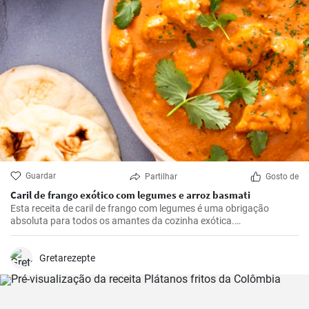
Guardar
Partilhar
Gosto de
Caril de frango exótico com legumes e arroz basmati
Esta receita de caril de frango com legumes é uma obrigação
absoluta para todos os amantes da cozinha exótica.
Soberbamente arredondados com um subtil picante e sabores
frescos de especiarias picantes, trazem cor e sabor à mesa - um
verdadeiro deleite para o paladar! Como cozinheira apaixonada, já
Gretarezepte
experimentei muitos pratos de caril, mas este caril de frango chama
sempre a atenção dos meus convidados.