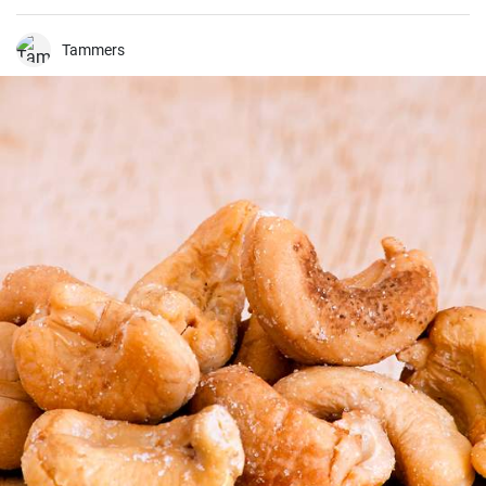
frescas. Conheci-o pela primeira vez na minha viagem à costa turca
do Mar Negro e fiquei impressionado com a sua simplicidade e
sabor delicioso. As sardinhas são mergulhadas em farinha de milho
Tammers
e fritas até ficarem estaladiças.