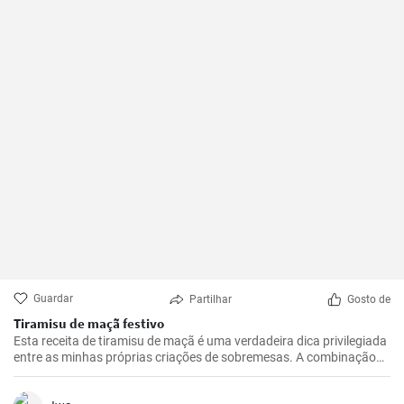
Guardar
Partilhar
Gosto de
Tiramisu de maçã festivo
Esta receita de tiramisu de maçã é uma verdadeira dica privilegiada
entre as minhas próprias criações de sobremesas. A combinação
de maçãs frescas e azedas, creme de mascarpone doce e cacau
com chocolate é irresistível. É uma reviravolta realmente