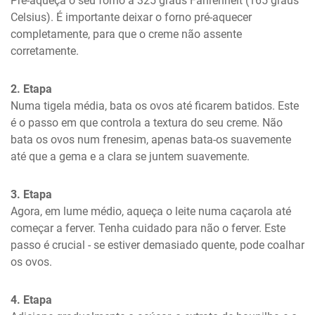
Pré-aqueça o seu forno a 325 graus Fahrenheit (165 graus 
Celsius). É importante deixar o forno pré-aquecer 
completamente, para que o creme não assente 
corretamente.
2. Etapa
Numa tigela média, bata os ovos até ficarem batidos. Este 
é o passo em que controla a textura do seu creme. Não 
bata os ovos num frenesim, apenas bata-os suavemente 
até que a gema e a clara se juntem suavemente.
3. Etapa
Agora, em lume médio, aqueça o leite numa caçarola até 
começar a ferver. Tenha cuidado para não o ferver. Este 
passo é crucial - se estiver demasiado quente, pode coalhar 
os ovos.
4. Etapa