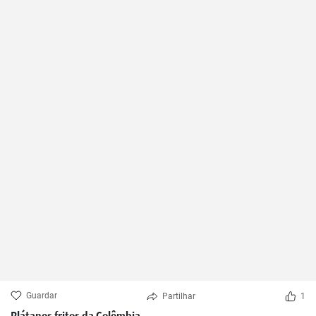
Guardar
Partilhar
1
Plátanos fritos da Colômbia