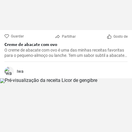
Guardar
Partilhar
Gosto de
Creme de abacate com ovo
O creme de abacate com ovo é uma das minhas receitas favoritas
para o pequeno-almoço ou lanche. Tem um sabor subtil a abacate
que é abrilhantado com sumo de limão e realçado pela adição de
um ovo escalfado.
Iwa