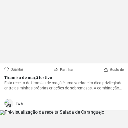
Guardar
Partilhar
Gosto de
Tiramisu de maçã festivo
Esta receita de tiramisu de maçã é uma verdadeira dica privilegiada
entre as minhas próprias criações de sobremesas. A combinação
de maçãs frescas e azedas, creme de mascarpone doce e cacau
com chocolate é irresistível. É uma reviravolta realmente
interessante e deliciosa no tradicional tiramisu que irá certamente
Iwa
deliciar os seus convidados. Fácil de preparar, esta receita
impressiona não só pelo seu sabor excecional, mas também pelo
seu aspeto único.