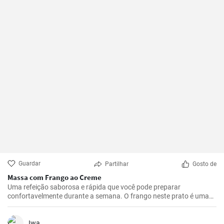
Guardar
Partilhar
Gosto de
Massa com Frango ao Creme
Uma refeição saborosa e rápida que você pode preparar
confortavelmente durante a semana. O frango neste prato é uma
ótima fonte de proteínas e a massa fornece a energia necessária. O
molho cremoso traz um sabor único e forma uma perfeita
combinação com os outros ingredientes.
Iwa