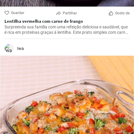
Guardar
Partilhar
Gosto de
Lentilha vermelha com carne de frango
Surpreenda sua família com uma refeição deliciosa e saudável, que
é rica em proteínas graças à lentilha. Este prato simples com carne
de frango, batatas e tomates é a solução ideal para qualquer
almoço ou jantar.
Iwa