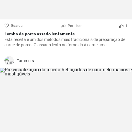
Guardar
Partilhar
1
Lombo de porco assado lentamente
Esta receita é um dos métodos mais tradicionais de preparação de
carne de porco. O assado lento no forno dá à carne uma
oportunidade de se tornar suave e suculenta, enriquecendo-a com
um sabor maravilhoso e picante. A carne é ótima para ser
consumida com molho, purê de batatas ou legumes grelhados. Se
Tammers
você gosta de experimentar com diferentes sabores, adicione
outras especiarias ao tempero da carne de acordo com o seu
gosto.