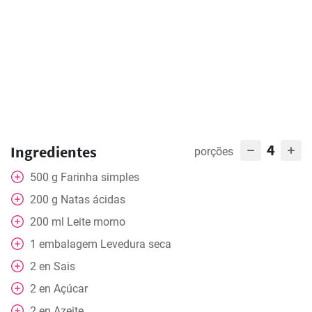
4
Ingredientes
porções
500
g
Farinha simples
200
g
Natas ácidas
200
ml
Leite morno
1
embalagem
Levedura seca
2
en
Sais
2
en
Açúcar
2
en
Azeite