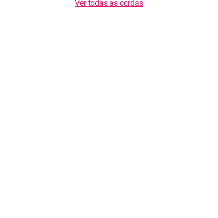
Ver todas as cordas
Copyright © 2026 TasteList.pt. Todos os direitos reservados. É proibida a
cópia de textos sem o consentimento escrito do operador.