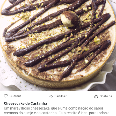
Guardar
Partilhar
Gosto de
Cheesecake de Castanha
Um maravilhoso cheesecake, que é uma combinação do sabor
cremoso do queijo e da castanha. Esta receita é ideal para todas as