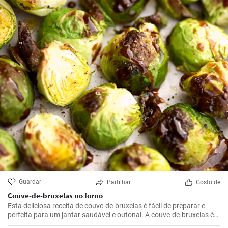
Guardar
Partilhar
Gosto de
Couve-de-bruxelas no forno
Esta deliciosa receita de couve-de-bruxelas é fácil de preparar e
perfeita para um jantar saudável e outonal. A couve-de-bruxelas é
temperada com azeite, sal e pimenta e assada no forno até ficar