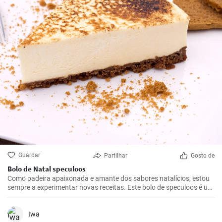
Guardar
Partilhar
Gosto de
Bolo de Natal speculoos
Como padeira apaixonada e amante dos sabores natalícios, estou
sempre a experimentar novas receitas. Este bolo de speculoos é um
destaque absoluto. Combina o sabor clássico das bolachas
speculoos com um recheio cremoso - uma combinação perfeita
para a época de inverno. Não é apenas um favorito da minha
Iwa