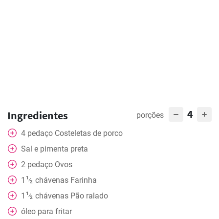
4
Ingredientes
porções
4
pedaço
Costeletas de porco
Sal e pimenta preta
2
pedaço
Ovos
1
1
chávenas
Farinha
⁄
2
1
1
chávenas
Pão ralado
⁄
2
óleo para fritar