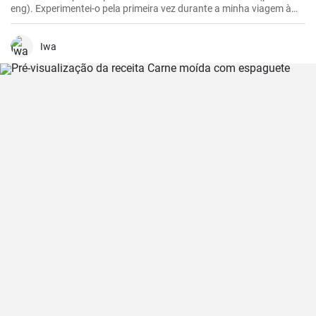
eng). Experimentei-o pela primeira vez durante a minha viagem à
Colômbia e achei-o absolutamente delicioso. Agora preparo-o com
muita frequência porque é simples mas incrivelmente saboroso. Os
plátanos são uma verdadeira delícia quando preparados
Iwa
corretamente. Aqui partilho os meus melhores truques para obter
plátanos fritos na perfeição.