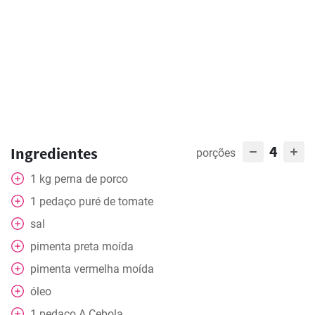
4
Ingredientes
porções
1
kg
perna de porco
1
pedaço
puré de tomate
sal
pimenta preta moída
pimenta vermelha moída
óleo
1
pedaço
A Cebola