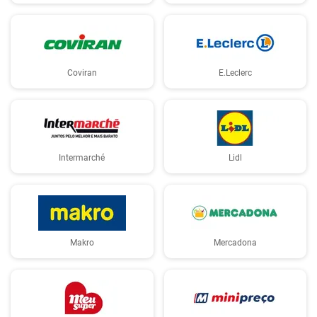
Coviran
E.Leclerc
Intermarché
Lidl
Makro
Mercadona