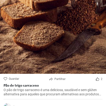
Guardar
Partilhar
2
Pão de trigo sarraceno
O pão de trigo sarraceno é uma deliciosa, saudável e sem glúten
alternativa para aqueles que procuram alternativas aos produtos
tradicionais de farinha de trigo. Ideal para o pequeno-almoço ou
como adição à sopa.