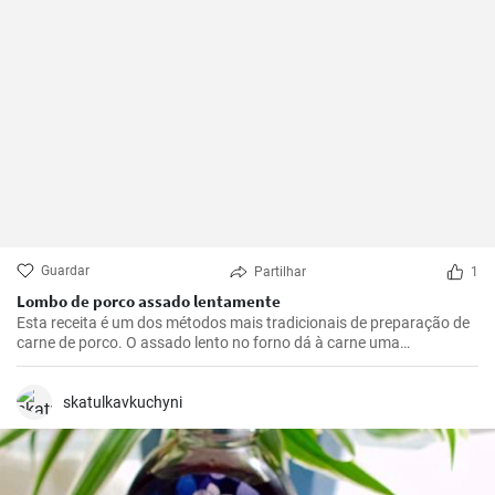
Guardar
Partilhar
1
Lombo de porco assado lentamente
Esta receita é um dos métodos mais tradicionais de preparação de
carne de porco. O assado lento no forno dá à carne uma
oportunidade de se tornar suave e suculenta, enriquecendo-a com
um sabor maravilhoso e picante. A carne é ótima para ser
consumida com molho, purê de batatas ou legumes grelhados. Se
skatulkavkuchyni
você gosta de experimentar com diferentes sabores, adicione
outras especiarias ao tempero da carne de acordo com o seu
gosto.