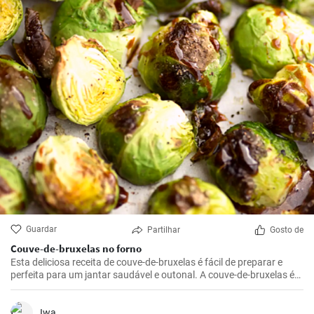
Guardar
Partilhar
Gosto de
Couve-de-bruxelas no forno
Esta deliciosa receita de couve-de-bruxelas é fácil de preparar e
perfeita para um jantar saudável e outonal. A couve-de-bruxelas é
temperada com azeite, sal e pimenta e assada no forno até ficar
crocante e dourada.
Iwa