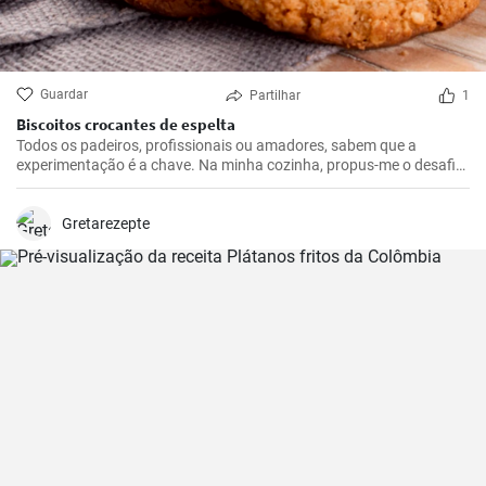
Guardar
Partilhar
1
Biscoitos crocantes de espelta
Todos os padeiros, profissionais ou amadores, sabem que a
experimentação é a chave. Na minha cozinha, propus-me o desafio
de criar um biscoito doce feito de espelta. A minha tentativa
resultou nestes biscoitos de espelta deliciosamente estaladiços,
que caem bem em qualquer ocasião.
Gretarezepte