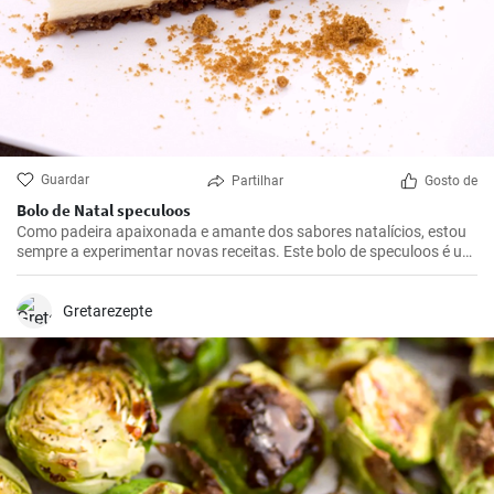
Guardar
Partilhar
Gosto de
Bolo de Natal speculoos
Como padeira apaixonada e amante dos sabores natalícios, estou
sempre a experimentar novas receitas. Este bolo de speculoos é um
destaque absoluto. Combina o sabor clássico das bolachas
speculoos com um recheio cremoso - uma combinação perfeita
para a época de inverno. Não é apenas um favorito da minha
Gretarezepte
família, mas também um presente bem-vindo para os eventos de
Natal.