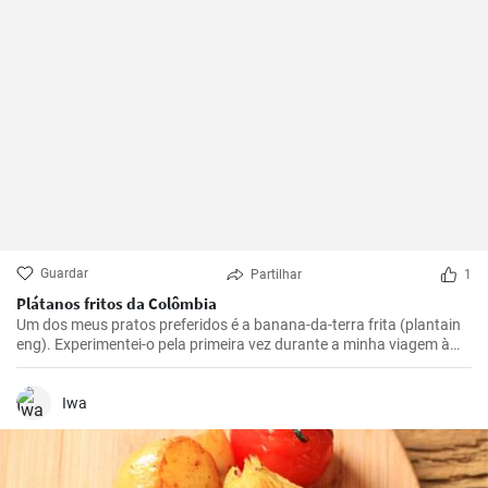
Guardar
Partilhar
1
Plátanos fritos da Colômbia
Um dos meus pratos preferidos é a banana-da-terra frita (plantain
eng). Experimentei-o pela primeira vez durante a minha viagem à
Colômbia e achei-o absolutamente delicioso. Agora preparo-o com
muita frequência porque é simples mas incrivelmente saboroso. Os
plátanos são uma verdadeira delícia quando preparados
Iwa
corretamente. Aqui partilho os meus melhores truques para obter
plátanos fritos na perfeição.