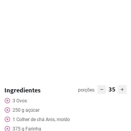
35
Ingredientes
porções
3
Ovos
250
g
açúcar
1
Colher de chá
Anis, moído
375
g
Farinha