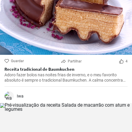
Guardar
Partilhar
4
Receita tradicional de Baumkuchen
Adoro fazer bolos nas noites frias de inverno, e o meu favorito
absoluto é sempre o tradicional Baumkuchen. A calma concentrada
que advém da disposição do bolo em camadas e a adição quase
meditativa de cada camada individual fazem do Baumkuchen um
verdadeiro deleite para todos os sentidos - especialmente quando o
Iwa
comemos, claro.