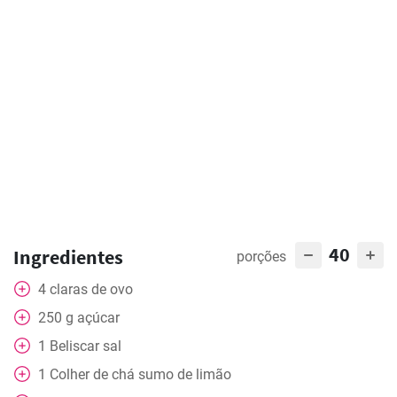
40
Ingredientes
porções
4
claras de ovo
250
g
açúcar
1
Beliscar
sal
1
Colher de chá
sumo de limão