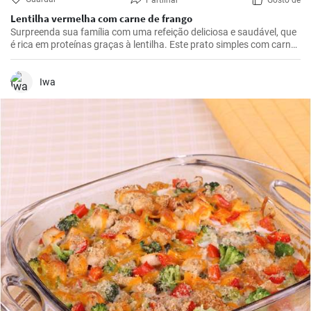
Partilhar
Gosto de
Lentilha vermelha com carne de frango
Surpreenda sua família com uma refeição deliciosa e saudável, que
é rica em proteínas graças à lentilha. Este prato simples com carne
de frango, batatas e tomates é a solução ideal para qualquer
almoço ou jantar.
Iwa