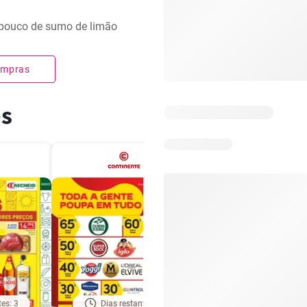
 pouco de sumo de limão
compras
es
tes: 3
Dias restantes: 3
Dias restantes: 3