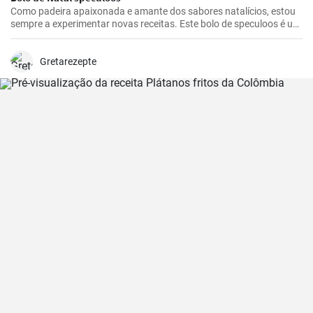
Como padeira apaixonada e amante dos sabores natalícios, estou
sempre a experimentar novas receitas. Este bolo de speculoos é um
destaque absoluto. Combina o sabor clássico das bolachas
speculoos com um recheio cremoso - uma combinação perfeita
para a época de inverno. Não é apenas um favorito da minha
Gretarezepte
família, mas também um presente bem-vindo para os eventos de
Natal.