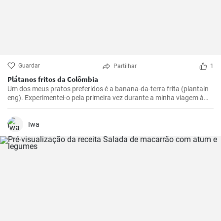
Guardar
Partilhar
1
Plátanos fritos da Colômbia
Um dos meus pratos preferidos é a banana-da-terra frita (plantain
eng). Experimentei-o pela primeira vez durante a minha viagem à
Colômbia e achei-o absolutamente delicioso. Agora preparo-o com
muita frequência porque é simples mas incrivelmente saboroso. Os
plátanos são uma verdadeira delícia quando preparados
Iwa
corretamente. Aqui partilho os meus melhores truques para obter
plátanos fritos na perfeição.