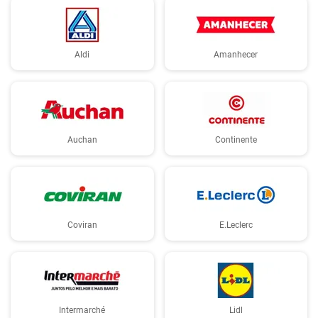
Aldi
Amanhecer
Auchan
Continente
Coviran
E.Leclerc
Intermarché
Lidl