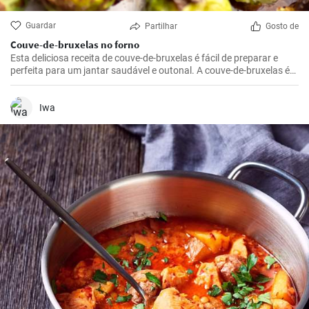
Guardar
Partilhar
Gosto de
Couve-de-bruxelas no forno
Esta deliciosa receita de couve-de-bruxelas é fácil de preparar e
perfeita para um jantar saudável e outonal. A couve-de-bruxelas é
temperada com azeite, sal e pimenta e assada no forno até ficar
crocante e dourada.
Iwa