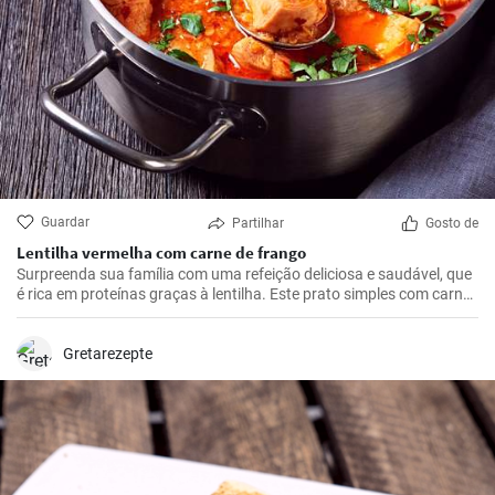
Guardar
Partilhar
Gosto de
Lentilha vermelha com carne de frango
Surpreenda sua família com uma refeição deliciosa e saudável, que
é rica em proteínas graças à lentilha. Este prato simples com carne
de frango, batatas e tomates é a solução ideal para qualquer
almoço ou jantar.
Gretarezepte