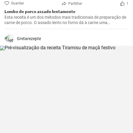
Guardar
Partilhar
1
Lombo de porco assado lentamente
Esta receita é um dos métodos mais tradicionais de preparação de
carne de porco. O assado lento no forno dá à carne uma
oportunidade de se tornar suave e suculenta, enriquecendo-a com
um sabor maravilhoso e picante. A carne é ótima para ser
consumida com molho, purê de batatas ou legumes grelhados. Se
Gretarezepte
você gosta de experimentar com diferentes sabores, adicione
outras especiarias ao tempero da carne de acordo com o seu
gosto.