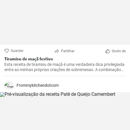
Guardar
Partilhar
Gosto de
Tiramisu de maçã festivo
Esta receita de tiramisu de maçã é uma verdadeira dica privilegiada
entre as minhas próprias criações de sobremesas. A combinação
de maçãs frescas e azedas, creme de mascarpone doce e cacau
com chocolate é irresistível. É uma reviravolta realmente
interessante e deliciosa no tradicional tiramisu que irá certamente
Frommykitchendotcom
deliciar os seus convidados. Fácil de preparar, esta receita
impressiona não só pelo seu sabor excecional, mas também pelo
seu aspeto único.