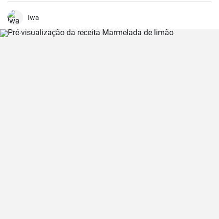
destaque absoluto. Combina o sabor clássico das bolachas
speculoos com um recheio cremoso - uma combinação perfeita
para a época de inverno. Não é apenas um favorito da minha
Iwa
família, mas também um presente bem-vindo para os eventos de
Natal.