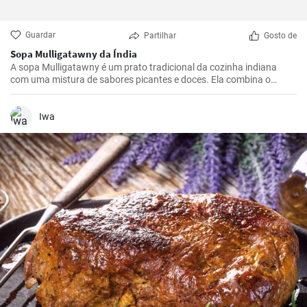
Guardar
Partilhar
Gosto de
Sopa Mulligatawny da Índia
A sopa Mulligatawny é um prato tradicional da cozinha indiana
com uma mistura de sabores picantes e doces. Ela combina o
melhor do Ocidente e do Oriente e também é muito popular em seu
país de origem, a Grã-Bretanha. Esta saborosa sopa de frango com
lentilhas e maçãs pode ser servida como prato principal.
Iwa