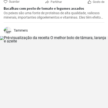
Guardar
Partilhar
Gosto de
Bacalhau com pesto de tomate e legumes assados
Os peixes são uma fonte de proteínas de alta qualidade, valiosos
minerais, importantes oligoelementos e vitaminas. Eles têm efeitos
benéficos no sistema cardiovascular e são recomendados para
consumo pelo menos duas vezes por semana. Deixe-se inspirar por
este nosso almoço rápido.
Tammers