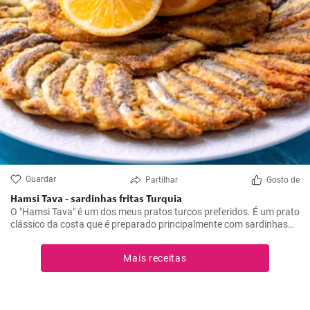
Guardar
Partilhar
Gosto de
Hamsi Tava - sardinhas fritas Turquia
O "Hamsi Tava" é um dos meus pratos turcos preferidos. É um prato
clássico da costa que é preparado principalmente com sardinhas
frescas. Conheci-o pela primeira vez na minha viagem à costa turca
do Mar Negro e fiquei impressionado com a sua simplicidade e
Mais receitas
sabor delicioso. As sardinhas são mergulhadas em farinha de milho
e fritas até ficarem estaladiças.