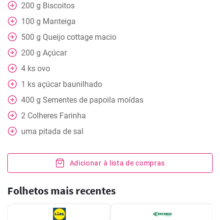
200
g
Biscoitos
100
g
Manteiga
500
g
Queijo cottage macio
200
g
Açúcar
4
ks
ovo
1
ks
açúcar baunilhado
400
g
Sementes de papoila moídas
2
Colheres
Farinha
uma pitada de sal
Adicionar à lista de compras
Folhetos mais recentes