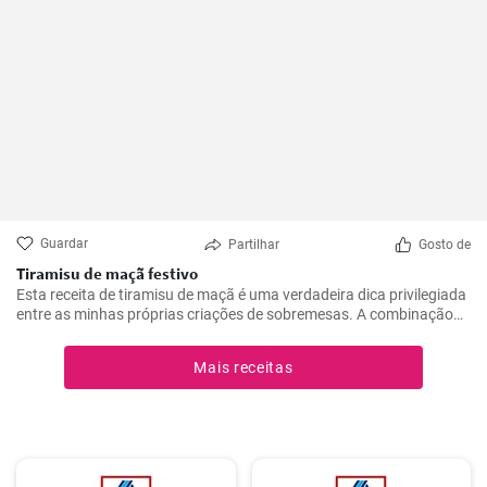
Guardar
Partilhar
Gosto de
Tiramisu de maçã festivo
Esta receita de tiramisu de maçã é uma verdadeira dica privilegiada
entre as minhas próprias criações de sobremesas. A combinação
de maçãs frescas e azedas, creme de mascarpone doce e cacau
com chocolate é irresistível. É uma reviravolta realmente
Mais receitas
interessante e deliciosa no tradicional tiramisu que irá certamente
deliciar os seus convidados. Fácil de preparar, esta receita
impressiona não só pelo seu sabor excecional, mas também pelo
seu aspeto único.