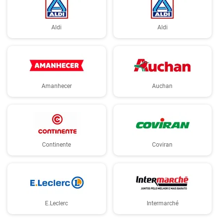
Aldi
Aldi
Amanhecer
Auchan
Continente
Coviran
E.Leclerc
Intermarché