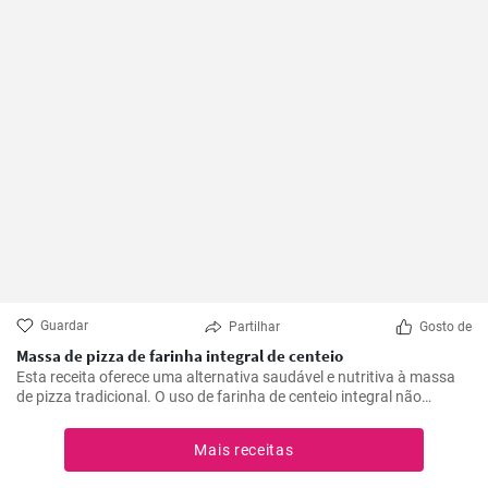
Guardar
Partilhar
Gosto de
Massa de pizza de farinha integral de centeio
Esta receita oferece uma alternativa saudável e nutritiva à massa
de pizza tradicional. O uso de farinha de centeio integral não
apenas torna a pizza mais saborosa, mas também adiciona muitas
fibras e nutrientes.
Mais receitas