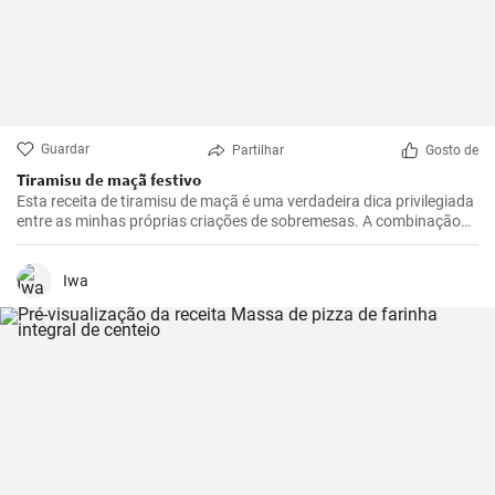
Guardar
Partilhar
Gosto de
Tiramisu de maçã festivo
Esta receita de tiramisu de maçã é uma verdadeira dica privilegiada
entre as minhas próprias criações de sobremesas. A combinação
de maçãs frescas e azedas, creme de mascarpone doce e cacau
com chocolate é irresistível. É uma reviravolta realmente
interessante e deliciosa no tradicional tiramisu que irá certamente
Iwa
deliciar os seus convidados. Fácil de preparar, esta receita
impressiona não só pelo seu sabor excecional, mas também pelo
seu aspeto único.