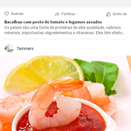
Guardar
Partilhar
Gosto de
Bacalhau com pesto de tomate e legumes assados
Os peixes são uma fonte de proteínas de alta qualidade, valiosos
minerais, importantes oligoelementos e vitaminas. Eles têm efeitos
benéficos no sistema cardiovascular e são recomendados para
consumo pelo menos duas vezes por semana. Deixe-se inspirar por
este nosso almoço rápido.
Tammers