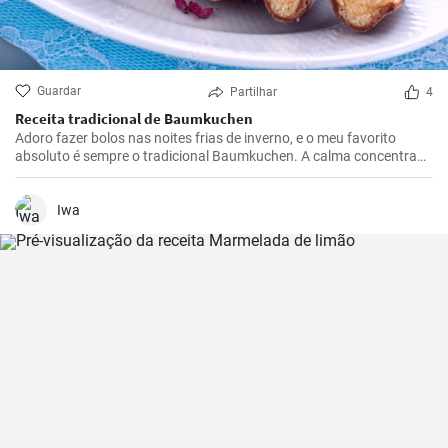
Guardar
Partilhar
4
Receita tradicional de Baumkuchen
Adoro fazer bolos nas noites frias de inverno, e o meu favorito
absoluto é sempre o tradicional Baumkuchen. A calma concentrada
que advém da disposição do bolo em camadas e a adição quase
meditativa de cada camada individual fazem do Baumkuchen um
verdadeiro deleite para todos os sentidos - especialmente quando o
Iwa
comemos, claro.