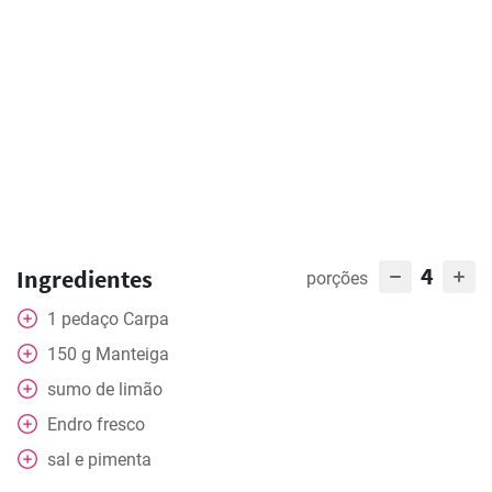
4
Ingredientes
porções
1
pedaço
Carpa
150
g
Manteiga
sumo de limão
Endro fresco
sal e pimenta