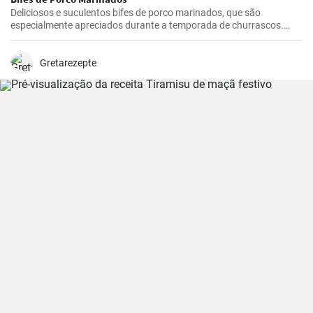
Deliciosos e suculentos bifes de porco marinados, que são
especialmente apreciados durante a temporada de churrascos.
Estes bifes temperados são melhores se marinados durante a noite,
dando-lhes tempo suficiente para absorver todos os sabores
deliciosos do marinado.
Gretarezepte