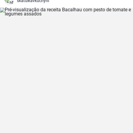
skatulkavkuchyni