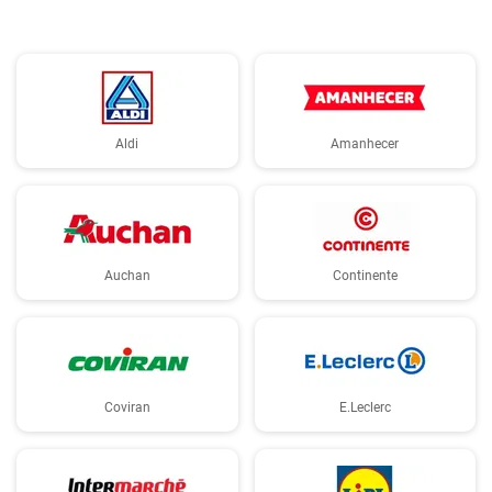
Aldi
Amanhecer
Auchan
Continente
Coviran
E.Leclerc