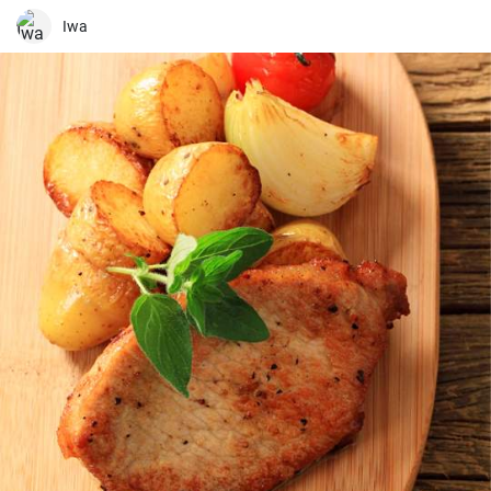
speculoos com um recheio cremoso - uma combinação perfeita
para a época de inverno. Não é apenas um favorito da minha
Iwa
família, mas também um presente bem-vindo para os eventos de
Natal.