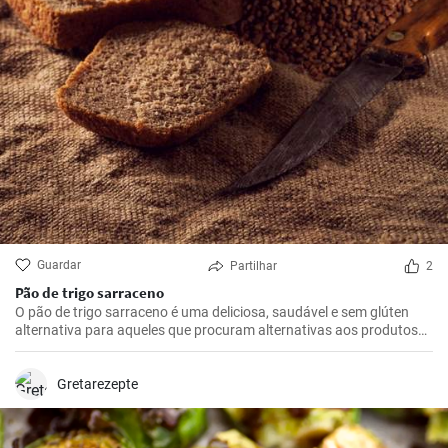
Guardar
Partilhar
2
Pão de trigo sarraceno
O pão de trigo sarraceno é uma deliciosa, saudável e sem glúten
alternativa para aqueles que procuram alternativas aos produtos
tradicionais de farinha de trigo. Ideal para o pequeno-almoço ou
como adição à sopa.
Gretarezepte