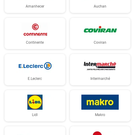
Amanhecer
Auchan
Continente
Coviran
E.Leclerc
Intermarché
Lidl
Makro