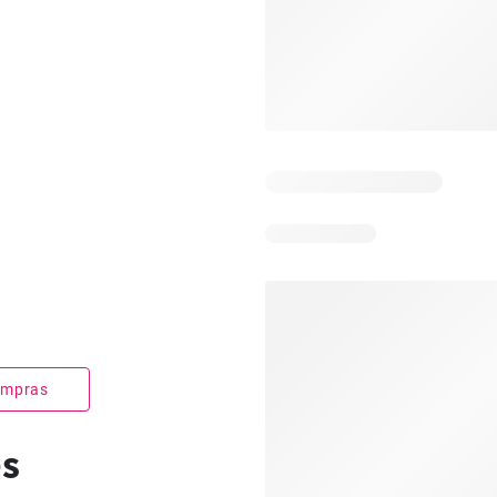
compras
es