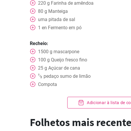
220
g
Farinha de amêndoa
80
g
Manteiga
uma pitada de sal
1
en
Fermento em pó
Recheio:
1500
g
mascarpone
100
g
Queijo fresco fino
25
g
Açúcar de cana
1
pedaço
sumo de limão
⁄
2
Compota
Adicionar à lista de 
Folhetos mais recent