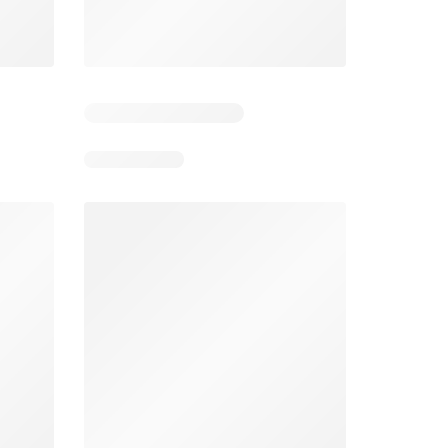
Dias restantes: 1
Dias restantes: 2
Aldi folheto
Makro folheto
026
03/08/2026 - 09/08/2026
04/08/2026 - 10/08/2026