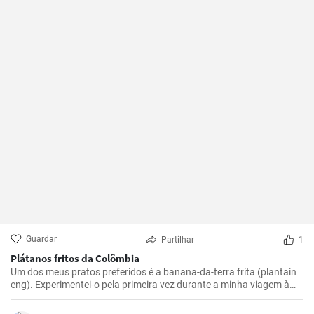
Guardar
Partilhar
1
Plátanos fritos da Colômbia
Um dos meus pratos preferidos é a banana-da-terra frita (plantain
eng). Experimentei-o pela primeira vez durante a minha viagem à
Colômbia e achei-o absolutamente delicioso. Agora preparo-o com
muita frequência porque é simples mas incrivelmente saboroso. Os