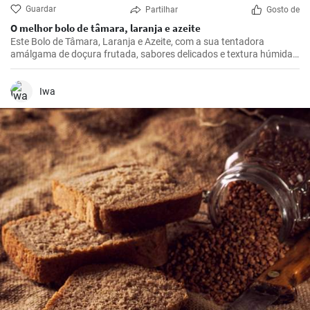
Guardar
Partilhar
Gosto de
O melhor bolo de tâmara, laranja e azeite
Este Bolo de Tâmara, Laranja e Azeite, com a sua tentadora
amálgama de doçura frutada, sabores delicados e textura húmida,
nunca deixa de tornar qualquer ocasião extra especial.
Iwa