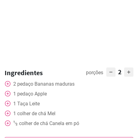
2
Ingredientes
porções
2
pedaço
Bananas maduras
1
pedaço
Apple
1
Taça
Leite
1
colher de chá
Mel
1
colher de chá
Canela em pó
⁄
2