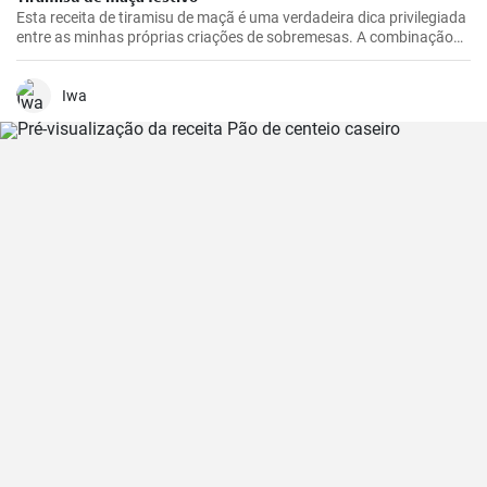
Esta receita de tiramisu de maçã é uma verdadeira dica privilegiada
entre as minhas próprias criações de sobremesas. A combinação
de maçãs frescas e azedas, creme de mascarpone doce e cacau
com chocolate é irresistível. É uma reviravolta realmente
interessante e deliciosa no tradicional tiramisu que irá certamente
Iwa
deliciar os seus convidados. Fácil de preparar, esta receita
impressiona não só pelo seu sabor excecional, mas também pelo
seu aspeto único.