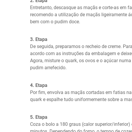
2. Etapa
Entretanto, descasque as maçãs e corte-as em fati
recomendo a utilização de maçãs ligeiramente á
bem com o pudim doce.
3. Etapa
De seguida, preparamos o recheio de creme. Para
acordo com as instruções da embalagem e deixe-o 
Agora, misture o quark, os ovos e o açúcar numa t
pudim arrefecido.
4. Etapa
Por fim, envolva as maçãs cortadas em fatias na 
quark e espalhe tudo uniformemente sobre a ma
5. Etapa
Coza o bolo a 180 graus (calor superior/inferior) 
minutos. Dependendo do forno, o tempo de cozedur