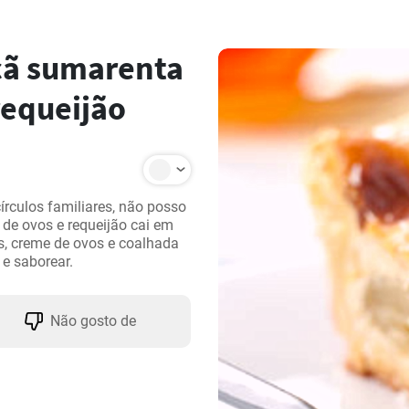
çã sumarenta
requeijão
rculos familiares, não posso 
e ovos e requeijão cai em 
, creme de ovos e coalhada 
 e saborear.
Não gosto de