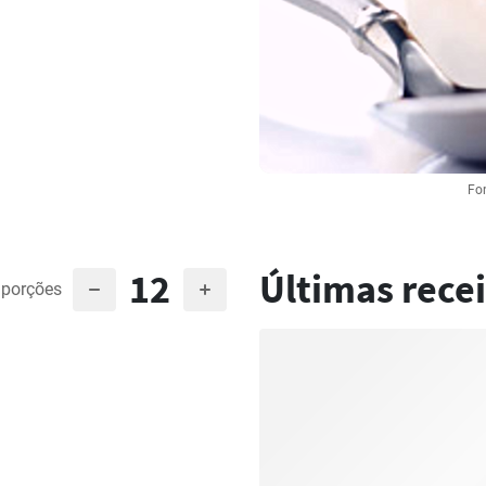
Fon
12
Últimas recei
porções