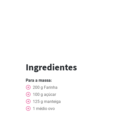
Ingredientes
Para a massa:
200
g
Farinha
100
g
açúcar
125
g
manteiga
1
médio
ovo