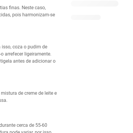
as finas. Neste caso, 
cidas, pois harmonizam-se 
 isso, coza o pudim de 
arrefecer ligeiramente. 
igela antes de adicionar o 
mistura de creme de leite e 
ssa.
durante cerca de 55-60 
a pode variar, por isso, 