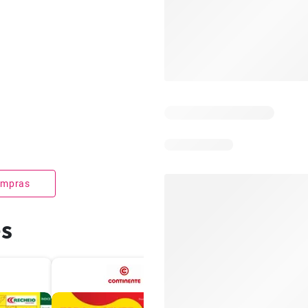
compras
es