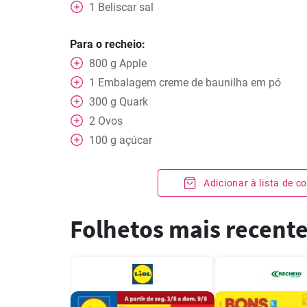
1
Beliscar
sal
Para o recheio:
800
g
Apple
1
Embalagem
creme de baunilha em pó
300
g
Quark
2
Ovos
100
g
açúcar
Adicionar à lista de 
Folhetos mais recent