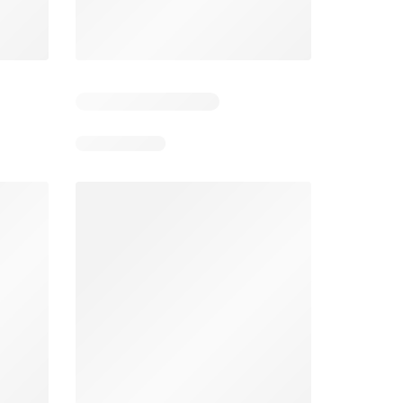
Dias restantes: 4
Dias restantes: 5
Aldi folheto
Makro folheto
026
03/08/2026 - 09/08/2026
04/08/2026 - 10/08/2026