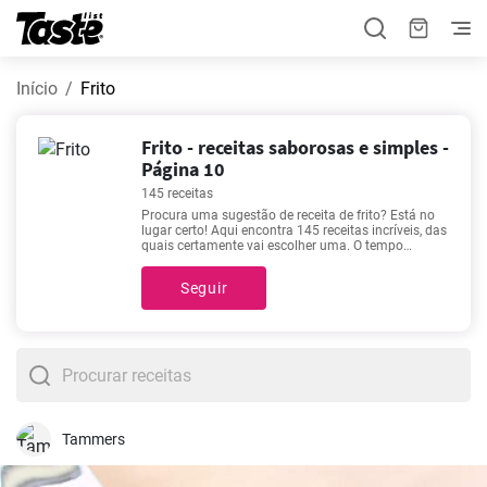
Início
Frito
Frito - receitas saborosas e simples -
Página 10
145 receitas
Procura uma sugestão de receita de frito? Está no
lugar certo! Aqui encontra 145 receitas incríveis, das
quais certamente vai escolher uma. O tempo
necessário para a preparação de receitas de frito é
de 5 - 240 minutos, dependendo da complexidade
Seguir
da receita. Se precisa de ajuda para escolher,
recomendamos
Carpa frita
,
Lombo de javali
estufado
,
Rolinhos de Carne de Vaca Assados no
Forno
,
Couve-flor frita em massa
. Estas são as
nossas receitas favoritas e estão entre as mais
procuradas. Sucesso garantido!
Tammers