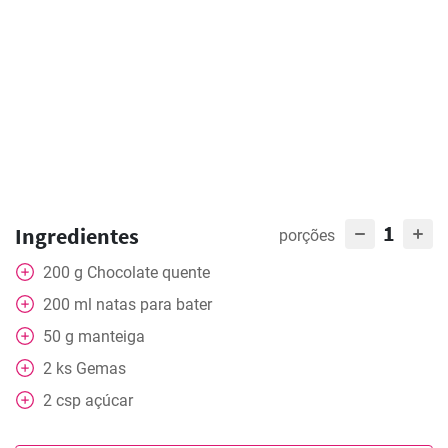
1
Ingredientes
porções
200
g
Chocolate quente
200
ml
natas para bater
50
g
manteiga
2
ks
Gemas
2
csp
açúcar