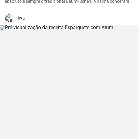
absoluto é sempre o tradicional Baumkuchen. A calma concentrada
que advém da disposição do bolo em camadas e a adição quase
meditativa de cada camada individual fazem do Baumkuchen um
verdadeiro deleite para todos os sentidos - especialmente quando o
Iwa
comemos, claro.