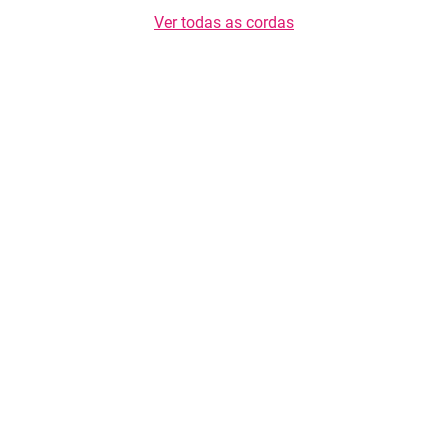
Ver todas as cordas
Copyright © 2026 TasteList.pt. Todos os direitos reservados. É proibida a