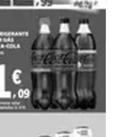
Meu Super
Minipreço