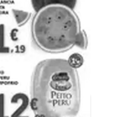
Coviran
E.Leclerc