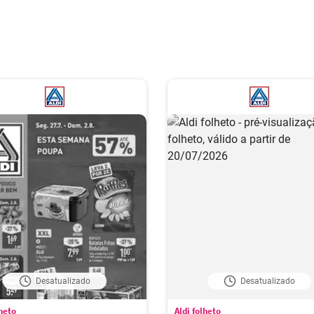
Desatualizado
Desatualizado
lheto
Aldi folheto