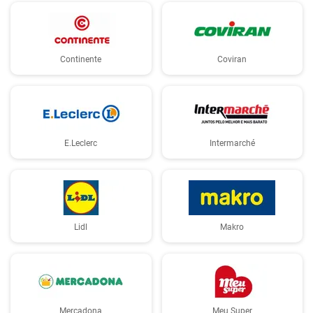
Continente
Coviran
E.Leclerc
Intermarché
Lidl
Makro
Mercadona
Meu Super